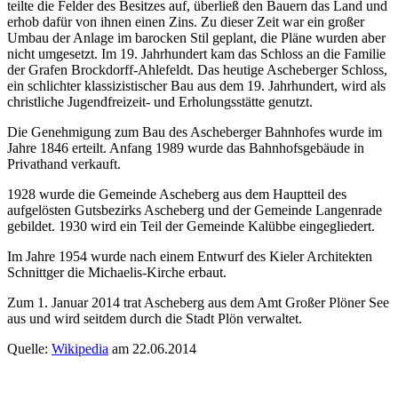
teilte die Felder des Besitzes auf, überließ den Bauern das Land und
erhob dafür von ihnen einen Zins. Zu dieser Zeit war ein großer
Umbau der Anlage im barocken Stil geplant, die Pläne wurden aber
nicht umgesetzt. Im 19. Jahrhundert kam das Schloss an die Familie
der Grafen Brockdorff-Ahlefeldt. Das heutige Ascheberger Schloss,
ein schlichter klassizistischer Bau aus dem 19. Jahrhundert, wird als
christliche Jugendfreizeit- und Erholungsstätte genutzt.
Die Genehmigung zum Bau des Ascheberger Bahnhofes wurde im
Jahre 1846 erteilt. Anfang 1989 wurde das Bahnhofsgebäude in
Privathand verkauft.
1928 wurde die Gemeinde Ascheberg aus dem Hauptteil des
aufgelösten Gutsbezirks Ascheberg und der Gemeinde Langenrade
gebildet. 1930 wird ein Teil der Gemeinde Kalübbe eingegliedert.
Im Jahre 1954 wurde nach einem Entwurf des Kieler Architekten
Schnittger die Michaelis-Kirche erbaut.
Zum 1. Januar 2014 trat Ascheberg aus dem Amt Großer Plöner See
aus und wird seitdem durch die Stadt Plön verwaltet.
Quelle:
Wikipedia
am 22.06.2014